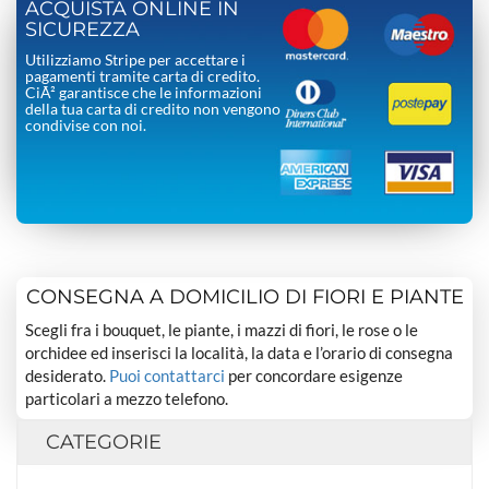
ACQUISTA ONLINE IN
SICUREZZA
Utilizziamo Stripe per accettare i
pagamenti tramite carta di credito.
CiÃ² garantisce che le informazioni
della tua carta di credito non vengono
condivise con noi.
CONSEGNA A DOMICILIO DI FIORI E PIANTE
Scegli fra i bouquet, le piante, i mazzi di fiori, le rose o le
orchidee ed inserisci la località, la data e l’orario di consegna
desiderato.
Puoi contattarci
per concordare esigenze
particolari a mezzo telefono.
CATEGORIE