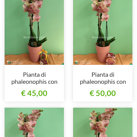
Pianta di
Pianta di
phaleonophis con
phaleonophis con
candela
crema corpo
€ 45,00
€ 50,00