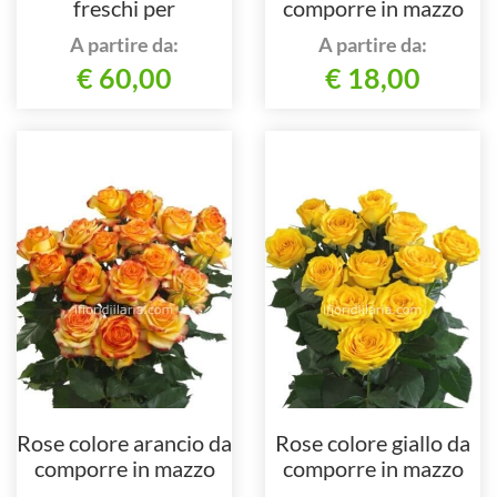
freschi per
comporre in mazzo
centrotavola.
per numero di steli.
A partire da:
A partire da:
€ 60,00
€ 18,00
Rose colore arancio da
Rose colore giallo da
comporre in mazzo
comporre in mazzo
per numero di steli.
per numero di steli.