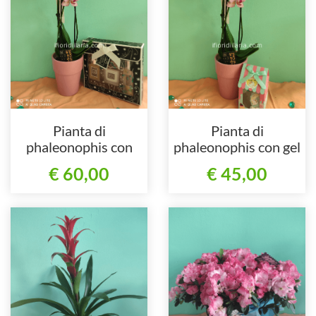
Pianta di
Pianta di
phaleonophis con
phaleonophis con gel
profumatori
doccia
€ 60,00
€ 45,00