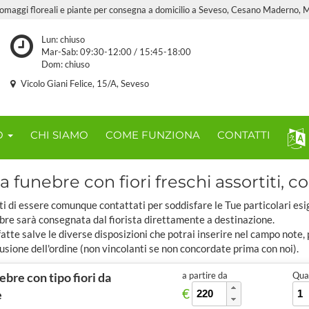
 omaggi floreali e piante per consegna a domicilio a Seveso, Cesano Maderno, M
Lun: chiuso
Mar-Sab: 09:30-12:00 / 15:45-18:00
Dom: chiuso
Vicolo Giani Felice, 15/A, Seveso
O
CHI SIAMO
COME FUNZIONA
CONTATTI
 funebre con fiori freschi assortiti, co
ti di essere comunque contattati per soddisfare le Tue particolari esi
bre sarà consegnata dal fiorista direttamente a destinazione.
tte salve le diverse disposizioni che potrai inserire nel campo note,
usione dell'ordine (non vincolanti se non concordate prima con noi).
bre con tipo fiori da
a partire da
Quan
€
e