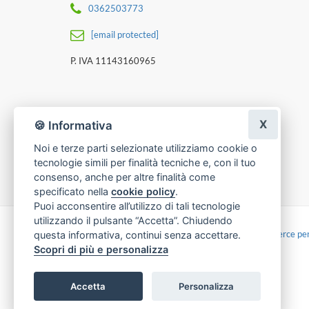
0362503773
[email protected]
P. IVA 11143160965
X
🍪 Informativa
Noi e terze parti selezionate utilizziamo cookie o
tecnologie simili per finalità tecniche e, con il tuo
consenso, anche per altre finalità come
specificato nella
cookie policy
.
Puoi acconsentire all’utilizzo di tali tecnologie
utilizzando il pulsante “Accetta”. Chiudendo
Made with
by
Infoser.it
-
Realizzazione Siti ecommerce per
questa informativa, continui senza accettare.
Scopri di più e personalizza
Accetta
Personalizza