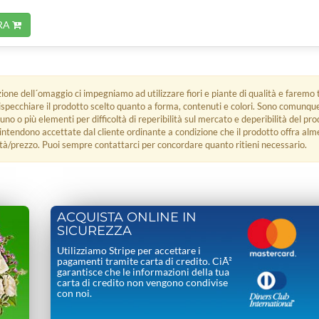
RA
zione dell´omaggio ci impegniamo ad utilizzare fiori e piante di qualità e faremo t
rispecchiare il prodotto scelto quanto a forma, contenuti e colori. Sono comunq
 uno o più elementi per difficoltà di reperibilità sul mercato e deperibilità del pro
i intendono accettate dal cliente ordinante a condizione che il prodotto offra alm
tà/prezzo. Puoi sempre contattarci per concordare quanto ritieni necessario.
ACQUISTA ONLINE IN
SICUREZZA
Utilizziamo Stripe per accettare i
pagamenti tramite carta di credito. CiÃ²
garantisce che le informazioni della tua
carta di credito non vengono condivise
con noi.